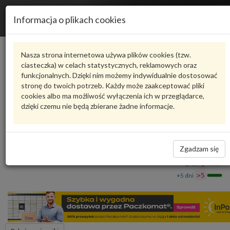
R
Informacja o plikach cookies
n
Karta produktu
Nasza strona internetowa używa plików cookies (tzw.
ciasteczka) w celach statystycznych, reklamowych oraz
funkcjonalnych. Dzięki nim możemy indywidualnie dostosować
4M0817119A
VAG
stronę do twoich potrzeb. Każdy może zaakceptować pliki
cookies albo ma możliwość wyłączenia ich w przeglądarce,
VAG - produkt oryginalny VW AUDI SEAT SKODA
dzięki czemu nie będą zbierane żadne informacje.
Wzmocnienie dachu 4M0817119A VAG
120,24 zł
Dostępność
Zgadzam się
Wprowadź
Wrocław
0
ilość
+24 h
8
+5 dni
>5