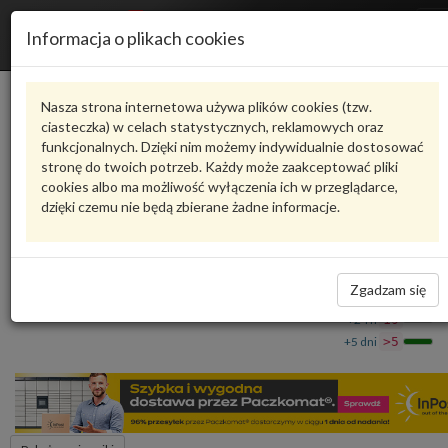
R
Informacja o plikach cookies
n
Karta produktu
Nasza strona internetowa używa plików cookies (tzw.
ciasteczka) w celach statystycznych, reklamowych oraz
funkcjonalnych. Dzięki nim możemy indywidualnie dostosować
4M0821131F
VAG
stronę do twoich potrzeb. Każdy może zaakceptować pliki
cookies albo ma możliwość wyłączenia ich w przeglądarce,
VAG - produkt oryginalny VW AUDI SEAT SKODA
dzięki czemu nie będą zbierane żadne informacje.
Podpora 4M0821131F VAG
322,20 zł
Dostępność
Zgadzam się
Wprowadź
Wrocław
0
ilość
+24 h
19
+5 dni
>5