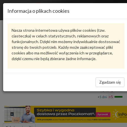
R
Informacja o plikach cookies
n
Karta produktu
Nasza strona internetowa używa plików cookies (tzw.
ciasteczka) w celach statystycznych, reklamowych oraz
funkcjonalnych. Dzięki nim możemy indywidualnie dostosować
4M0821172AJ
VAG
stronę do twoich potrzeb. Każdy może zaakceptować pliki
cookies albo ma możliwość wyłączenia ich w przeglądarce,
VAG - produkt oryginalny VW AUDI SEAT SKODA
dzięki czemu nie będą zbierane żadne informacje.
Nadkole 4M0821172AJ VAG
422,00 zł
Dostępność
Zgadzam się
Wprowadź
Wrocław
0
ilość
+24 h
1
+5 dni
>5