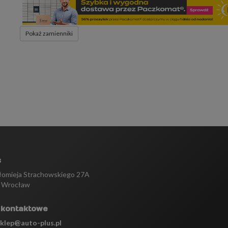
Pokaż zamienniki
s
tłomieja Strachowskiego 27A
 Wrocław
 kontaktowe
sklep@auto-plus.pl