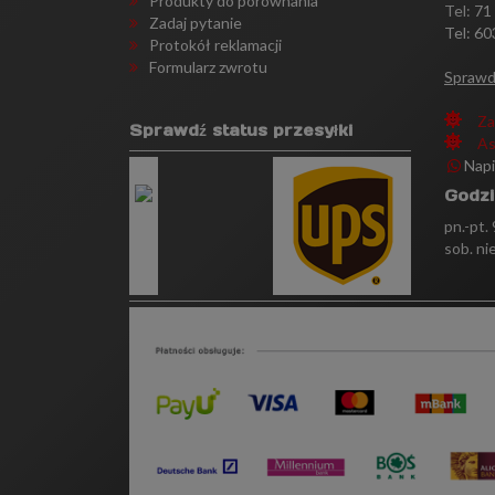
Produkty do porównania
Tel:
71
Zadaj pytanie
Tel: 60
Protokół reklamacji
Formularz zwrotu
Sprawd
Za
Sprawdź status przesyłki
As
Nap
Godzi
pn.-pt.
sob. ni