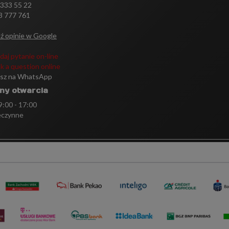
 333 55 22
3 777 761
ź opinie w Google
daj pytanie on-line
k a question online
isz na WhatsApp
ny otwarcia
 9:00 - 17:00
eczynne