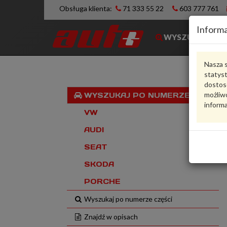
Obsługa klienta:
71 333 55 22
603 777 761
Informa
WYSZUKIWARK
Nasza s
statys
dostos
możliwo
WYSZUKAJ PO NUMERZE VIN
informa
VW
AUDI
SEAT
SKODA
PORCHE
Wyszukaj po numerze części
Znajdź w opisach