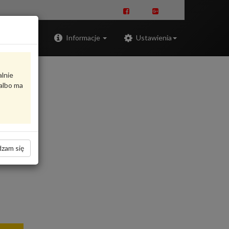
Zaloguj
Informacje
Ustawienia
alnie
albo ma
zam się