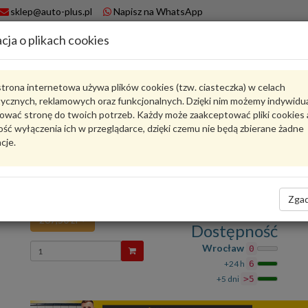
sklep@auto-plus.pl
Napisz na WhatsApp
cja o plikach cookies
A
Koszyk
trona internetowa używa plików cookies (tzw. ciasteczka) w celach
tycznych, reklamowych oraz funkcjonalnych. Dzięki nim możemy indywidu
Karta produktu
ować stronę do twoich potrzeb. Każdy może zaakceptować pliki cookies 
ść wyłączenia ich w przeglądarce, dzięki czemu nie będą zbierane żadne
cje.
4M0823359C
VAG
VAG - produkt oryginalny VW AUDI SEAT SKODA
Siłownik gazowy 4M0823359C VAG
Zgad
267,50 zł
Dostępność
Wprowadź
Wrocław
0
ilość
+24 h
6
+5 dni
>5