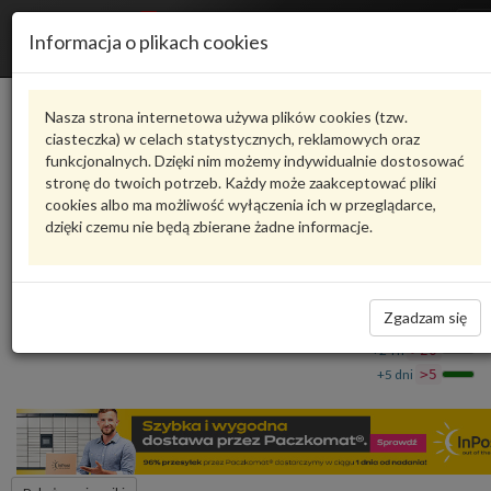
R
Informacja o plikach cookies
n
Karta produktu
Nasza strona internetowa używa plików cookies (tzw.
ciasteczka) w celach statystycznych, reklamowych oraz
funkcjonalnych. Dzięki nim możemy indywidualnie dostosować
4M0823531B
VAG
stronę do twoich potrzeb. Każdy może zaakceptować pliki
cookies albo ma możliwość wyłączenia ich w przeglądarce,
VAG - produkt oryginalny VW AUDI SEAT SKODA
dzięki czemu nie będą zbierane żadne informacje.
Cięgno zamka pokrywy 4M0823531B VAG
191,11 zł
Dostępność
Zgadzam się
Wprowadź
Wrocław
0
ilość
+24 h
>20
+5 dni
>5