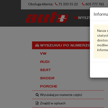
Obsługa klienta:
71 333 55 22
603 777 761
Informa
WYSZUKIWARK
Nasza s
statys
dostos
możliwo
WYSZUKAJ PO NUMERZE VIN
informa
VW
AUDI
SEAT
SKODA
PORCHE
Wyszukaj po numerze części
Znajdź w opisach