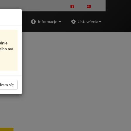
Zaloguj
Informacje
Ustawienia
alnie
albo ma
zam się