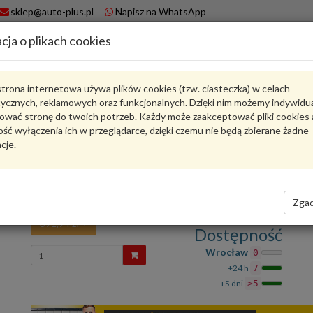
sklep@auto-plus.pl
Napisz na WhatsApp
cja o plikach cookies
A
Koszyk
trona internetowa używa plików cookies (tzw. ciasteczka) w celach
tycznych, reklamowych oraz funkcjonalnych. Dzięki nim możemy indywidu
Karta produktu
ować stronę do twoich potrzeb. Każdy może zaakceptować pliki cookies 
ść wyłączenia ich w przeglądarce, dzięki czemu nie będą zbierane żadne
cje.
4M0825238A
VAG
VAG - produkt oryginalny VW AUDI SEAT SKODA
Osłona dźwiękochłonna 4M0825238A VAG
Zgad
391,94 zł
Dostępność
Wprowadź
Wrocław
0
ilość
+24 h
7
+5 dni
>5