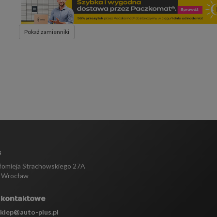
Pokaż zamienniki
s
tłomieja Strachowskiego 27A
 Wrocław
 kontaktowe
sklep@auto-plus.pl