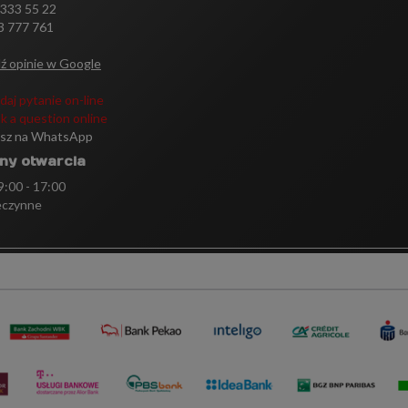
 333 55 22
3 777 761
ź opinie w Google
daj pytanie on-line
k a question online
isz na WhatsApp
ny otwarcia
 9:00 - 17:00
eczynne