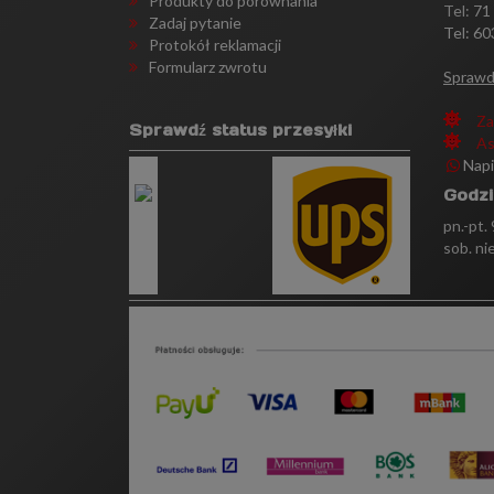
Produkty do porównania
Tel:
71
Zadaj pytanie
Tel: 60
Protokół reklamacji
Formularz zwrotu
Sprawd
Za
Sprawdź status przesyłki
As
Nap
Godzi
pn.-pt.
sob. ni