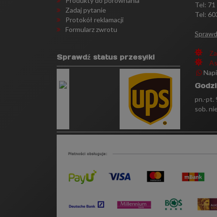
Produkty do porównania
Tel:
71
Zadaj pytanie
Tel: 60
Protokół reklamacji
Formularz zwrotu
Sprawd
Za
Sprawdź status przesyłki
As
Nap
Godzi
pn.-pt.
sob. ni