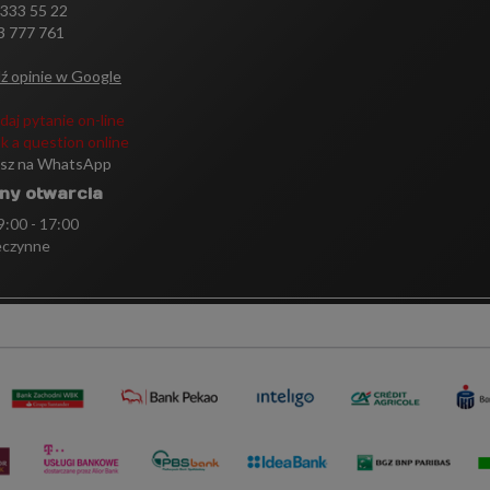
 333 55 22
3 777 761
ź opinie w Google
daj pytanie on-line
k a question online
isz na WhatsApp
ny otwarcia
 9:00 - 17:00
eczynne