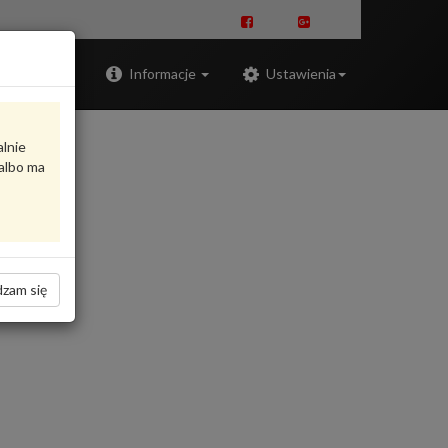
Zaloguj
Informacje
Ustawienia
alnie
albo ma
zam się