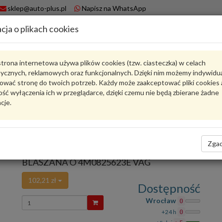
sklep@auto-plus.pl
Napisz na WhatsApp
cja o plikach cookies
A
Koszyk
trona internetowa używa plików cookies (tzw. ciasteczka) w celach
tycznych, reklamowych oraz funkcjonalnych. Dzięki nim możemy indywidu
Karta produktu
ować stronę do twoich potrzeb. Każdy może zaakceptować pliki cookies 
ść wyłączenia ich w przeglądarce, dzięki czemu nie będą zbierane żadne
cje.
4M0825623E
VAG
VAG - produkt oryginalny VW AUDI SEAT SKODA
Zgad
oceń produkt
Zadaj pytanie o produkt
BLASZANA O 4M0825623E VAG
102,21 zł
Dostępność
Wprowadź
Wrocław
0
ilość
+24 h
0