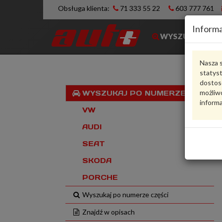
Obsługa klienta:
71 333 55 22
603 777 761
Informa
WYSZUKIWARK
Nasza s
statys
dostos
możliwo
WYSZUKAJ PO NUMERZE VIN
informa
VW
AUDI
SEAT
SKODA
PORCHE
Wyszukaj po numerze części
Znajdź w opisach