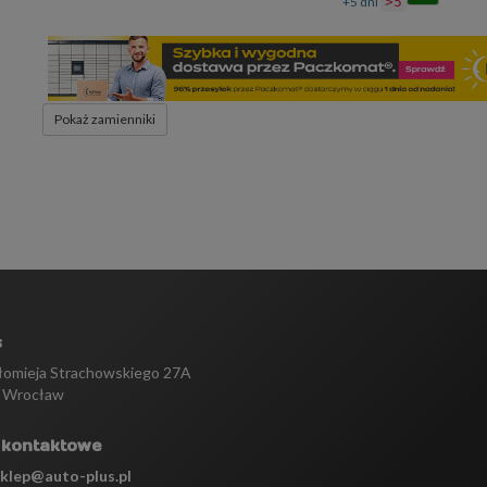
+5 dni
>5
Pokaż zamienniki
s
tłomieja Strachowskiego 27A
 Wrocław
 kontaktowe
sklep@auto-plus.pl