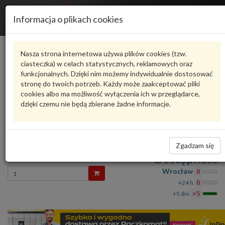
R
Informacja o plikach cookies
n
Karta produktu
Nasza strona internetowa używa plików cookies (tzw.
ciasteczka) w celach statystycznych, reklamowych oraz
funkcjonalnych. Dzięki nim możemy indywidualnie dostosować
4M0827506D
VAG
stronę do twoich potrzeb. Każdy może zaakceptować pliki
cookies albo ma możliwość wyłączenia ich w przeglądarce,
VAG - produkt oryginalny VW AUDI SEAT SKODA
dzięki czemu nie będą zbierane żadne informacje.
oceń produkt
Zadaj pytanie o produkt
ZAMEK KLAP 4M0827506D VAG
Zgadzam się
425,62 zł
Dostępność
Wprowadź
Wrocław
0
ilość
+24 h
0
+5 dni
>5