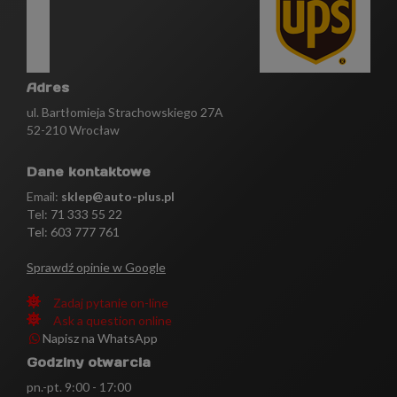
Adres
ul. Bartłomieja Strachowskiego 27A
52-210 Wrocław
Dane kontaktowe
Email:
sklep@auto-plus.pl
Tel:
71 333 55 22
Tel: 603 777 761
Sprawdź opinie w Google
Zadaj pytanie on-line
Ask a question online
Napisz na WhatsApp
Godziny otwarcia
pn.-pt. 9:00 - 17:00