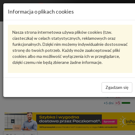
R
Informacja o plikach cookies
n
Karta produktu
Nasza strona internetowa używa plików cookies (tzw.
ciasteczka) w celach statystycznych, reklamowych oraz
funkcjonalnych. Dzięki nim możemy indywidualnie dostosować
4M0837033B
VAG
stronę do twoich potrzeb. Każdy może zaakceptować pliki
cookies albo ma możliwość wyłączenia ich w przeglądarce,
VAG - produkt oryginalny VW AUDI SEAT SKODA
dzięki czemu nie będą zbierane żadne informacje.
Rygiel 4M0837033B VAG
201,92 zł
Dostępność
Zgadzam się
Wprowadź
Wrocław
0
ilość
+24 h
12
+5 dni
>5