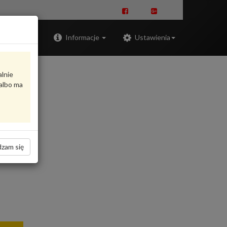
Zaloguj
Informacje
Ustawienia
alnie
albo ma
zam się