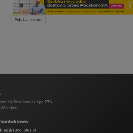
Pokaż zamienniki
s
tłomieja Strachowskiego 27A
 Wrocław
 kontaktowe
sklep@auto-plus.pl