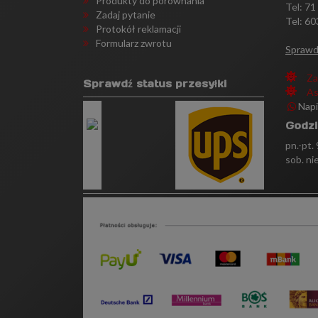
Produkty do porównania
Tel:
71
Zadaj pytanie
Tel: 60
Protokół reklamacji
Formularz zwrotu
Sprawd
Za
Sprawdź status przesyłki
As
Nap
Godzi
pn.-pt.
sob. ni