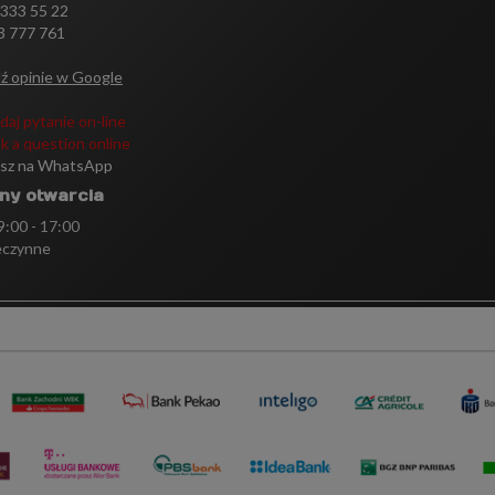
 333 55 22
3 777 761
ź opinie w Google
daj pytanie on-line
k a question online
isz na WhatsApp
ny otwarcia
 9:00 - 17:00
eczynne