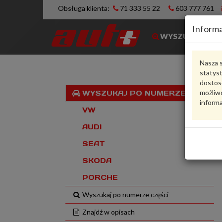
Obsługa klienta:
71 333 55 22
603 777 761
Informa
WYSZUKIWARK
Nasza s
statys
dostos
możliwo
WYSZUKAJ PO NUMERZE VIN
informa
VW
AUDI
SEAT
SKODA
PORCHE
Wyszukaj po numerze części
Znajdź w opisach