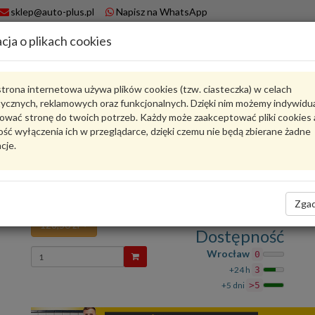
sklep@auto-plus.pl
Napisz na WhatsApp
cja o plikach cookies
A
Koszyk
trona internetowa używa plików cookies (tzw. ciasteczka) w celach
tycznych, reklamowych oraz funkcjonalnych. Dzięki nim możemy indywidu
Karta produktu
ować stronę do twoich potrzeb. Każdy może zaakceptować pliki cookies 
ść wyłączenia ich w przeglądarce, dzięki czemu nie będą zbierane żadne
cje.
4M0837841A
VAG
VAG - produkt oryginalny VW AUDI SEAT SKODA
boczna poduszka ochronna 4M0837841A VAG
Zgad
128,56 zł
Dostępność
Wprowadź
Wrocław
0
ilość
+24 h
3
+5 dni
>5