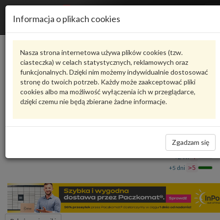
R
Informacja o plikach cookies
n
Karta produktu
Nasza strona internetowa używa plików cookies (tzw.
ciasteczka) w celach statystycznych, reklamowych oraz
funkcjonalnych. Dzięki nim możemy indywidualnie dostosować
4M0839717C
VAG
stronę do twoich potrzeb. Każdy może zaakceptować pliki
cookies albo ma możliwość wyłączenia ich w przeglądarce,
VAG - produkt oryginalny VW AUDI SEAT SKODA
dzięki czemu nie będą zbierane żadne informacje.
Uszczelka drzwi zewnętrzna 4M0839717C VAG
354,68 zł
Dostępność
Zgadzam się
Wprowadź
Wrocław
0
ilość
+24 h
4
+5 dni
>5