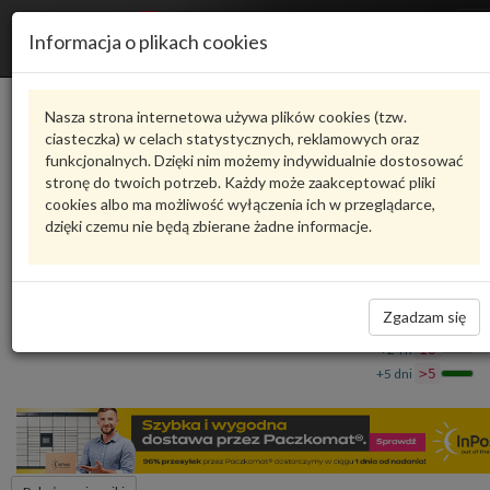
R
Informacja o plikach cookies
n
Karta produktu
Nasza strona internetowa używa plików cookies (tzw.
ciasteczka) w celach statystycznych, reklamowych oraz
funkcjonalnych. Dzięki nim możemy indywidualnie dostosować
4M0839717E
VAG
stronę do twoich potrzeb. Każdy może zaakceptować pliki
cookies albo ma możliwość wyłączenia ich w przeglądarce,
VAG - produkt oryginalny VW AUDI SEAT SKODA
dzięki czemu nie będą zbierane żadne informacje.
Uszczelka drzwi zewnętrzna 4M0839717E VAG
354,68 zł
Dostępność
Zgadzam się
Wprowadź
Wrocław
0
ilość
+24 h
10
+5 dni
>5