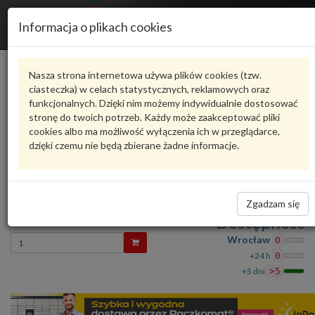
R
Informacja o plikach cookies
n
Karta produktu
Nasza strona internetowa używa plików cookies (tzw.
ciasteczka) w celach statystycznych, reklamowych oraz
funkcjonalnych. Dzięki nim możemy indywidualnie dostosować
5H6880742K
VAG
stronę do twoich potrzeb. Każdy może zaakceptować pliki
cookies albo ma możliwość wyłączenia ich w przeglądarce,
VAG - produkt oryginalny VW AUDI SEAT SKODA
dzięki czemu nie będą zbierane żadne informacje.
oceń produkt
Zadaj pytanie o produkt
Airbag (poduszka powietrzna) 5H6880742K VAG
Zgadzam się
3 366,26 zł
Dostępność
Wprowadź
Wrocław
0
ilość
+24 h
0
+5 dni
>5