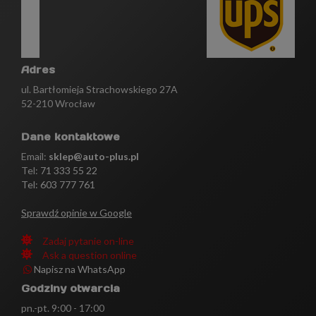
Adres
ul. Bartłomieja Strachowskiego 27A
52-210 Wrocław
Dane kontaktowe
Email:
sklep@auto-plus.pl
Tel:
71 333 55 22
Tel: 603 777 761
Sprawdź opinie w Google
Zadaj pytanie on-line
Ask a question online
Napisz na WhatsApp
Godziny otwarcia
pn.-pt. 9:00 - 17:00