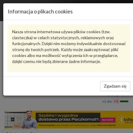
R
Informacja o plikach cookies
n
Karta produktu
Nasza strona internetowa używa plików cookies (tzw.
ciasteczka) w celach statystycznych, reklamowych oraz
funkcjonalnych. Dzięki nim możemy indywidualnie dostosować
5JA809909
VAG
stronę do twoich potrzeb. Każdy może zaakceptować pliki
cookies albo ma możliwość wyłączenia ich w przeglądarce,
VAG - produkt oryginalny VW AUDI SEAT SKODA
dzięki czemu nie będą zbierane żadne informacje.
Klapka wlewu paliwa 5JA809909 VAG
191,11 zł
Dostępność
Zgadzam się
Wprowadź
Wrocław
0
ilość
+24 h
3
+5 dni
>5