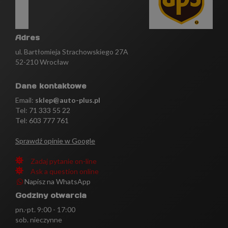
Adres
ul. Bartłomieja Strachowskiego 27A
52-210 Wrocław
Dane kontaktowe
Email:
sklep@auto-plus.pl
Tel:
71 333 55 22
Tel: 603 777 761
Sprawdź opinie w Google
Zadaj pytanie on-line
Ask a question online
Napisz na WhatsApp
Godziny otwarcia
pn.-pt. 9:00 - 17:00
sob. nieczynne