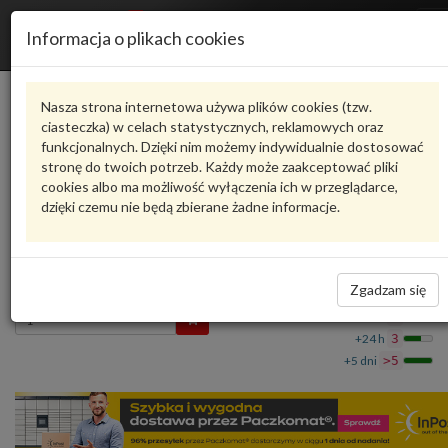
R
Informacja o plikach cookies
n
Karta produktu
Nasza strona internetowa używa plików cookies (tzw.
ciasteczka) w celach statystycznych, reklamowych oraz
funkcjonalnych. Dzięki nim możemy indywidualnie dostosować
5JA819702ERYP
VAG
stronę do twoich potrzeb. Każdy może zaakceptować pliki
cookies albo ma możliwość wyłączenia ich w przeglądarce,
VAG - produkt oryginalny VW AUDI SEAT SKODA
dzięki czemu nie będą zbierane żadne informacje.
Dysza powietrza czarny/satinschwarz/ chr
5JA819702ERYP VAG
155,03 zł
Dostępność
Zgadzam się
Wprowadź
Wrocław
0
ilość
+24 h
3
+5 dni
>5