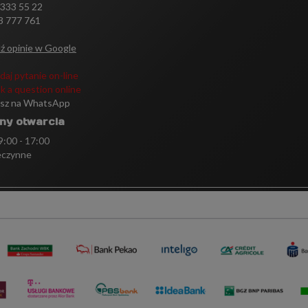
 333 55 22
3 777 761
ź opinie w Google
daj pytanie on-line
k a question online
isz na WhatsApp
ny otwarcia
 9:00 - 17:00
eczynne