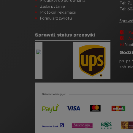
Produkty do porównania
Tel:
71
Zadaj pytanie
Tel: 60
Protokół reklamacji
Formularz zwrotu
Sprawd
Za
Sprawdź status przesyłki
As
Nap
Godzi
pn.-pt.
sob. ni