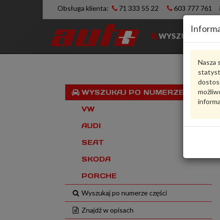
Obsługa klienta:
71 333 55 22
603 777 761
Informa
WYSZUKIWARK
Nasza s
statys
dostos
możliwo
WYSZUKAJ PO NUMERZE VIN
informa
VW
AUDI
SEAT
SKODA
PORCHE
Wyszukaj po numerze części
Znajdź w opisach