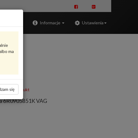
Zaloguj
Informacje
Ustawienia
alnie
albo ma
zam się
oceń produkt
amka 6R0905851K VAG