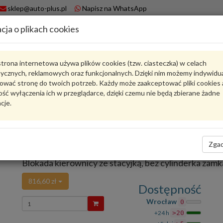
sklep@auto-plus.pl
Napisz na WhatsApp
cja o plikach cookies
A
Koszyk
trona internetowa używa plików cookies (tzw. ciasteczka) w celach
tycznych, reklamowych oraz funkcjonalnych. Dzięki nim możemy indywidu
Karta produktu
ować stronę do twoich potrzeb. Każdy może zaakceptować pliki cookies 
ść wyłączenia ich w przeglądarce, dzięki czemu nie będą zbierane żadne
cje.
6R0905851K
VAG
VAG - produkt oryginalny VW AUDI SEAT SKODA
Ocena produktu
Zgad
Zadaj pytanie o produkt
średnio
5.00
, oddano głosów:
1
Blokada kierownicy ze stacyjką, bez cylinderka z
816,60 zł
Dostępność
Wprowadź
Wrocław
0
ilość
+24 h
>20