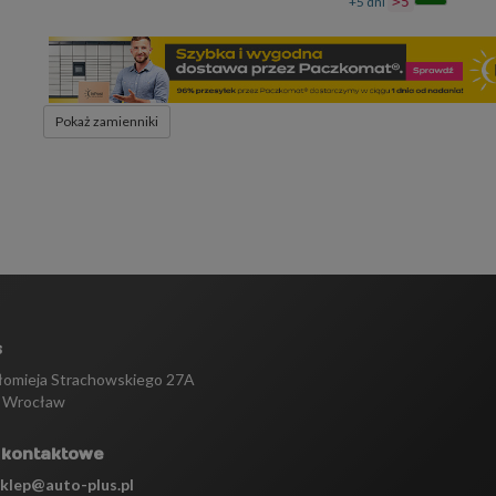
+5 dni
>5
Pokaż zamienniki
s
tłomieja Strachowskiego 27A
 Wrocław
 kontaktowe
sklep@auto-plus.pl