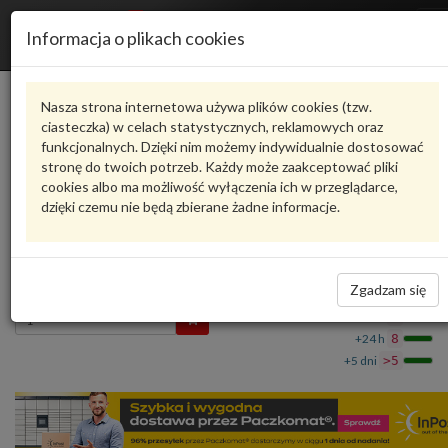
R
Informacja o plikach cookies
n
Karta produktu
Nasza strona internetowa używa plików cookies (tzw.
ciasteczka) w celach statystycznych, reklamowych oraz
funkcjonalnych. Dzięki nim możemy indywidualnie dostosować
6R0905851L
VAG
stronę do twoich potrzeb. Każdy może zaakceptować pliki
cookies albo ma możliwość wyłączenia ich w przeglądarce,
VAG - produkt oryginalny VW AUDI SEAT SKODA
dzięki czemu nie będą zbierane żadne informacje.
Blokada kierownicy ze stacyjką, bez cyli 6R0905851L
VAG
816,61 zł
Dostępność
Zgadzam się
Wprowadź
Wrocław
0
ilość
+24 h
8
+5 dni
>5