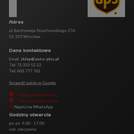
Adres
ul. Bartłomieja Strachowskiego 27A
52-210 Wrocław
Dane kontaktowe
Email:
sklep@auto-plus.pl
Tel:
71 333 55 22
Tel: 603 777 761
Sprawdź opinie w Google
Zadaj pytanie on-line
Ask a question online
Napisz na WhatsApp
Godziny otwarcia
pn.-pt. 9:00 - 17:00
sob. nieczynne