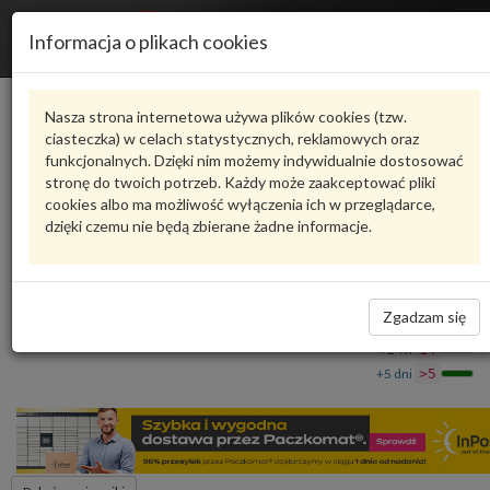
R
Informacja o plikach cookies
n
Karta produktu
Nasza strona internetowa używa plików cookies (tzw.
ciasteczka) w celach statystycznych, reklamowych oraz
funkcjonalnych. Dzięki nim możemy indywidualnie dostosować
6R0915345E
VAG
stronę do twoich potrzeb. Każdy może zaakceptować pliki
cookies albo ma możliwość wyłączenia ich w przeglądarce,
VAG - produkt oryginalny VW AUDI SEAT SKODA
dzięki czemu nie będą zbierane żadne informacje.
uchwyt skrzyn.bezpiecz. 6R0915345E VAG
101,01 zł
Dostępność
Zgadzam się
Wprowadź
Wrocław
0
ilość
+24 h
14
+5 dni
>5