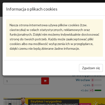
R
Informacja o plikach cookies
n
Karta produktu
Nasza strona internetowa używa plików cookies (tzw.
ciasteczka) w celach statystycznych, reklamowych oraz
funkcjonalnych. Dzięki nim możemy indywidualnie dostosować
6R0941295
VAG
stronę do twoich potrzeb. Każdy może zaakceptować pliki
cookies albo ma możliwość wyłączenia ich w przeglądarce,
VAG - produkt oryginalny VW AUDI SEAT SKODA
dzięki czemu nie będą zbierane żadne informacje.
oceń produkt
Zadaj pytanie o produkt
SIL.REGULA 6R0941295 VAG
Zgadzam się
457,14 zł
Dostępność
Wprowadź
Wrocław
0
ilość
+24 h
0
+5 dni
>5