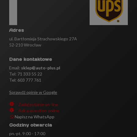
Adres
ul. Bartłomieja Strachowskiego 27A
52-210 Wrocław
Dane kontaktowe
Email:
sklep@auto-plus.pl
Tel:
71 333 55 22
Tel: 603 777 761
Sprawdź opinie w Google
Zadaj pytanie on-line
Ask a question online
Napisz na WhatsApp
Godziny otwarcia
pn.-pt. 9:00 - 17:00