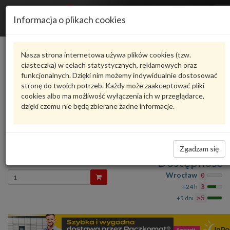
R
Informacja o plikach cookies
n
Karta produktu
Nasza strona internetowa używa plików cookies (tzw.
ciasteczka) w celach statystycznych, reklamowych oraz
funkcjonalnych. Dzięki nim możemy indywidualnie dostosować
6R0945096AH
VAG
stronę do twoich potrzeb. Każdy może zaakceptować pliki
cookies albo ma możliwość wyłączenia ich w przeglądarce,
VAG - produkt oryginalny VW AUDI SEAT SKODA
dzięki czemu nie będą zbierane żadne informacje.
oceń produkt
Zadaj pytanie o produkt
LAMPA TYLN 6R0945096AH VAG
Zgadzam się
819,87 zł
Dostępność
Wprowadź
Wrocław
0
ilość
+24 h
3
+5 dni
>5