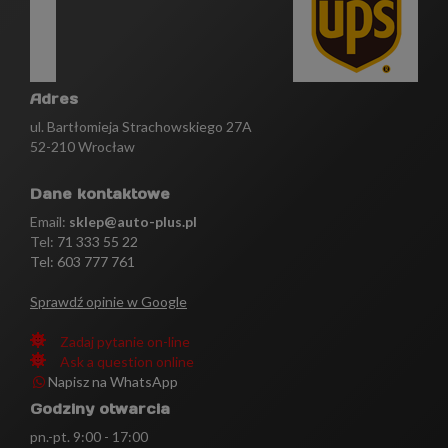
Adres
ul. Bartłomieja Strachowskiego 27A
52-210 Wrocław
Dane kontaktowe
Email:
sklep@auto-plus.pl
Tel:
71 333 55 22
Tel: 603 777 761
Sprawdź opinie w Google
Zadaj pytanie on-line
Ask a question online
Napisz na WhatsApp
Godziny otwarcia
pn.-pt. 9:00 - 17:00