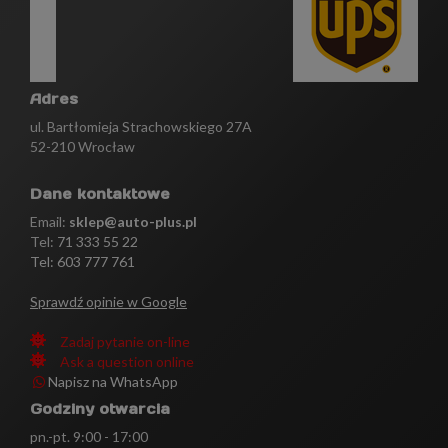
Adres
ul. Bartłomieja Strachowskiego 27A
52-210 Wrocław
Dane kontaktowe
Email:
sklep@auto-plus.pl
Tel:
71 333 55 22
Tel: 603 777 761
Sprawdź opinie w Google
Zadaj pytanie on-line
Ask a question online
Napisz na WhatsApp
Godziny otwarcia
pn.-pt. 9:00 - 17:00