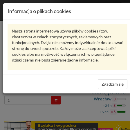
R
Informacja o plikach cookies
n
Karta produktu
Nasza strona internetowa używa plików cookies (tzw.
ciasteczka) w celach statystycznych, reklamowych oraz
funkcjonalnych. Dzięki nim możemy indywidualnie dostosować
6R0945106C
VAG
stronę do twoich potrzeb. Każdy może zaakceptować pliki
cookies albo ma możliwość wyłączenia ich w przeglądarce,
VAG - produkt oryginalny VW AUDI SEAT SKODA
dzięki czemu nie będą zbierane żadne informacje.
oceń produkt
Zadaj pytanie o produkt
|WIATE KO 6R0945106C VAG
Zgadzam się
184,34 zł
Dostępność
Wprowadź
Wrocław
0
ilość
+24 h
3
+5 dni
>5