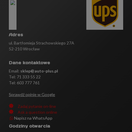
Adres
ul. Bartłomieja Strachowskiego 27A
52-210 Wrocław
Dane kontaktowe
Email:
sklep@auto-plus.pl
Tel:
71 333 55 22
Tel: 603 777 761
Sprawdź opinie w Google
Zadaj pytanie on-line
Ask a question online
Napisz na WhatsApp
Godziny otwarcia