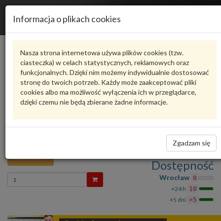
R
Informacja o plikach cookies
n
Karta produktu
Nasza strona internetowa używa plików cookies (tzw.
ciasteczka) w celach statystycznych, reklamowych oraz
funkcjonalnych. Dzięki nim możemy indywidualnie dostosować
6R0955453E
VAG
stronę do twoich potrzeb. Każdy może zaakceptować pliki
cookies albo ma możliwość wyłączenia ich w przeglądarce,
VAG - produkt oryginalny VW AUDI SEAT SKODA
dzięki czemu nie będą zbierane żadne informacje.
oceń produkt
Zadaj pytanie o produkt
ZBIORNIK SPRYSKIWACZA FABIA II/AQ VW Polo
10- 6R 6R0955453E VAG
Zgadzam się
302,40 zł
Dostępność
Wprowadź
Wrocław
0
ilość
+24 h
10
+5 dni
>5