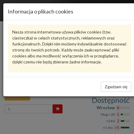
R
Informacja o plikach cookies
n
Karta produktu
Nasza strona internetowa używa plików cookies (tzw.
ciasteczka) w celach statystycznych, reklamowych oraz
funkcjonalnych. Dzięki nim możemy indywidualnie dostosować
6R0971908
VAG
stronę do twoich potrzeb. Każdy może zaakceptować pliki
cookies albo ma możliwość wyłączenia ich w przeglądarce,
VAG - produkt oryginalny VW AUDI SEAT SKODA
dzięki czemu nie będą zbierane żadne informacje.
Ocena produktu
oceń produkt
średnio
5.00
, oddano głosów:
1
KAPA VW Polo 10- 6R 6R0971908
Zadaj pytanie o produkt
VAG
Zgadzam się
25,25 zł
Dostępność
Wprowadź
Wrocław
0
ilość
Mag + 2h
1
+24 h
2
+5 dni
>5