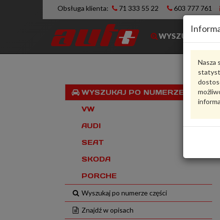
Obsługa klienta:
71 333 55 22
603 777 761
Informa
WYSZUKIWARK
Nasza s
statys
dostos
możliwo
WYSZUKAJ PO NUMERZE VIN
informa
VW
AUDI
SEAT
SKODA
PORCHE
Wyszukaj po numerze części
Znajdź w opisach