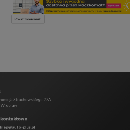
Pokaż zamienniki
s
tłomieja Strachowskiego 27A
 Wrocław
 kontaktowe
sklep@auto-plus.pl