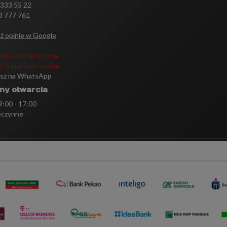
 333 55 22
3 777 761
ź opinie w Google
daj pytanie on-line
k a question online
isz na WhatsApp
ny otwarcia
 9:00 - 17:00
eczynne