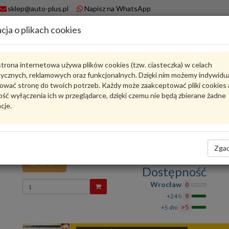
sklep@auto-plus.pl
Napisz na WhatsApp
cja o plikach cookies
A
Koszyk
trona internetowa używa plików cookies (tzw. ciasteczka) w celach
tycznych, reklamowych oraz funkcjonalnych. Dzięki nim możemy indywidu
Karta produktu
ować stronę do twoich potrzeb. Każdy może zaakceptować pliki cookies 
ść wyłączenia ich w przeglądarce, dzięki czemu nie będą zbierane żadne
cje.
6R0972930
VAG
VAG - produkt oryginalny VW AUDI SEAT SKODA
Oprawka wtyczki ze stykami płaskimi i za 6R09729
Zgad
62,53 zł
Dostępność
Wprowadź
Wrocław
0
ilość
+24 h
9
+5 dni
>5