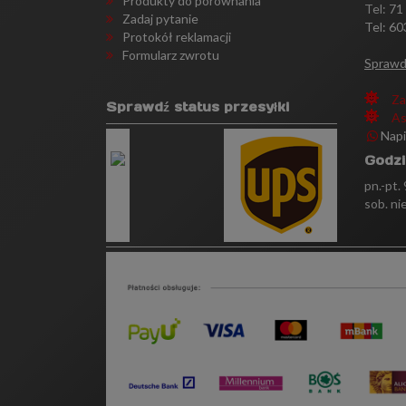
Produkty do porównania
Tel:
71
Zadaj pytanie
Tel: 60
Protokół reklamacji
Formularz zwrotu
Sprawd
Za
Sprawdź status przesyłki
As
Nap
Godzi
pn.-pt.
sob. ni