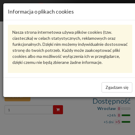
R
Informacja o plikach cookies
n
Karta produktu
Nasza strona internetowa używa plików cookies (tzw.
ciasteczka) w celach statystycznych, reklamowych oraz
funkcjonalnych. Dzięki nim możemy indywidualnie dostosować
6R0973323
VAG
stronę do twoich potrzeb. Każdy może zaakceptować pliki
cookies albo ma możliwość wyłączenia ich w przeglądarce,
VAG - produkt oryginalny VW AUDI SEAT SKODA
dzięki czemu nie będą zbierane żadne informacje.
Ocena produktu
oceń produkt
średnio
5.00
, oddano głosów:
1
Oprawka wtyczki ze stykami
Zadaj pytanie o produkt
płaskimi i za 6R0973323 VAG
Zgadzam się
44,49 zł
Dostępność
Wprowadź
Wrocław
0
ilość
+24 h
8
+5 dni
>5