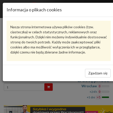
R
Informacja o plikach cookies
n
Karta produktu
Nasza strona internetowa używa plików cookies (tzw.
ciasteczka) w celach statystycznych, reklamowych oraz
funkcjonalnych. Dzięki nim możemy indywidualnie dostosować
6R1423055KX
VAG
stronę do twoich potrzeb. Każdy może zaakceptować pliki
cookies albo ma możliwość wyłączenia ich w przeglądarce,
VAG - produkt oryginalny VW AUDI SEAT SKODA
dzięki czemu nie będą zbierane żadne informacje.
oceń produkt
Zadaj pytanie o produkt
Przekł.kierown.z drążk.kierow. 6R1423055KX VAG
Zgadzam się
4 422,81 zł
Dostępność
Wprowadź
Wrocław
0
ilość
+24 h
0
+5 dni
>5