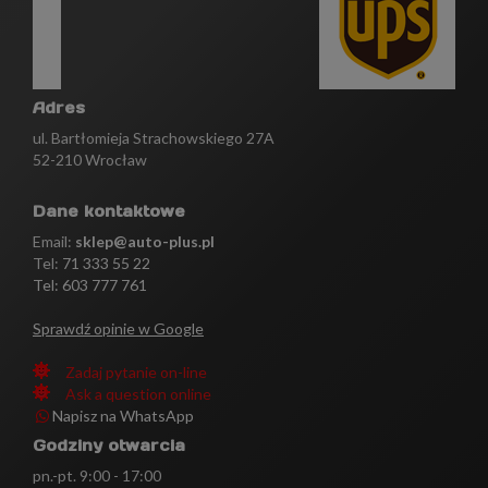
Adres
ul. Bartłomieja Strachowskiego 27A
52-210 Wrocław
Dane kontaktowe
Email:
sklep@auto-plus.pl
Tel:
71 333 55 22
Tel: 603 777 761
Sprawdź opinie w Google
Zadaj pytanie on-line
Ask a question online
Napisz na WhatsApp
Godziny otwarcia
pn.-pt. 9:00 - 17:00