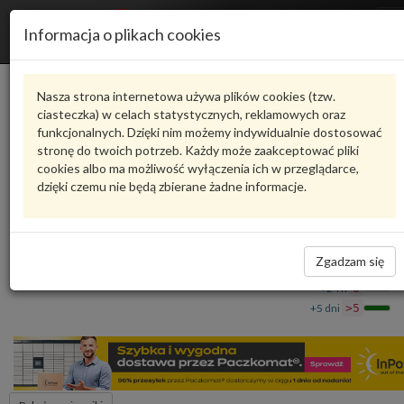
R
Informacja o plikach cookies
n
Karta produktu
Nasza strona internetowa używa plików cookies (tzw.
ciasteczka) w celach statystycznych, reklamowych oraz
funkcjonalnych. Dzięki nim możemy indywidualnie dostosować
6R1823509G
VAG
stronę do twoich potrzeb. Każdy może zaakceptować pliki
cookies albo ma możliwość wyłączenia ich w przeglądarce,
VAG - produkt oryginalny VW AUDI SEAT SKODA
dzięki czemu nie będą zbierane żadne informacje.
Zamek maski - część dolna 6R1823509G VAG
349,70 zł
Dostępność
Zgadzam się
Wprowadź
Wrocław
0
ilość
+24 h
6
+5 dni
>5