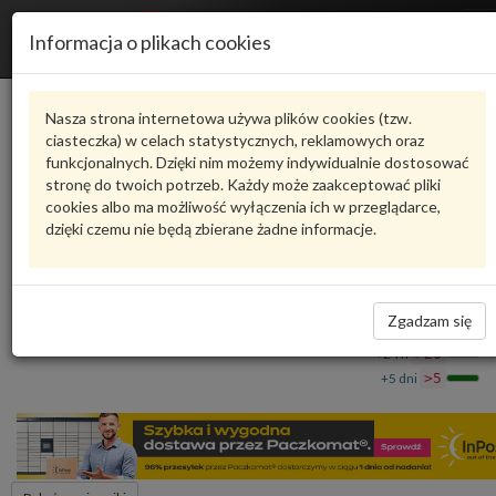
R
Informacja o plikach cookies
n
Karta produktu
Nasza strona internetowa używa plików cookies (tzw.
ciasteczka) w celach statystycznych, reklamowych oraz
funkcjonalnych. Dzięki nim możemy indywidualnie dostosować
6R1823633
VAG
stronę do twoich potrzeb. Każdy może zaakceptować pliki
cookies albo ma możliwość wyłączenia ich w przeglądarce,
VAG - produkt oryginalny VW AUDI SEAT SKODA
dzięki czemu nie będą zbierane żadne informacje.
Wspornik mocujący 6R1823633 VAG
30,06 zł
Dostępność
Zgadzam się
Wprowadź
Wrocław
0
ilość
+24 h
>20
+5 dni
>5