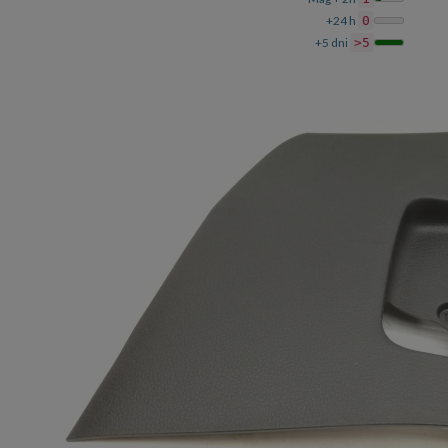
+24 h
0
+5 dni
>5