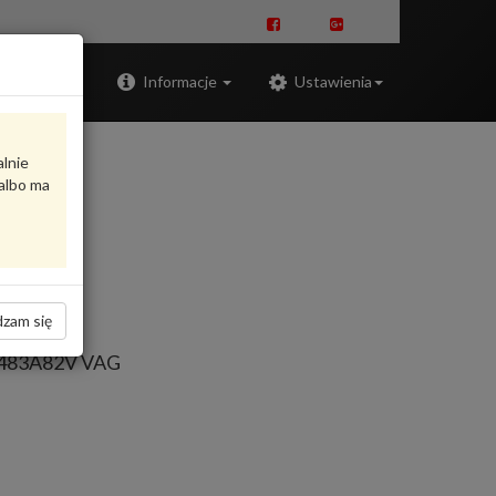
Zaloguj
Informacje
Ustawienia
alnie
albo ma
zam się
63483A82V VAG