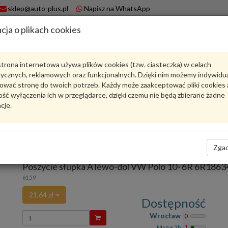
sklep@auto-plus.pl
Napisz na WhatsApp
cja o plikach cookies
A
Koszyk
trona internetowa używa plików cookies (tzw. ciasteczka) w celach
tycznych, reklamowych oraz funkcjonalnych. Dzięki nim możemy indywidu
Karta produktu
ować stronę do twoich potrzeb. Każdy może zaakceptować pliki cookies 
ść wyłączenia ich w przeglądarce, dzięki czemu nie będą zbierane żadne
cje.
6R1863483A82V
VAG
VAG - produkt oryginalny VW AUDI SEAT SKODA
Zgad
oceń produkt
Zadaj pytanie o produkt
Poszycie słupka A lewo-dol VW Polo 10- 6R 6R18
61,59
21,64 zł
Dostępność
Wprowadź
Wrocław
0
ilość
Mag + 2h
1