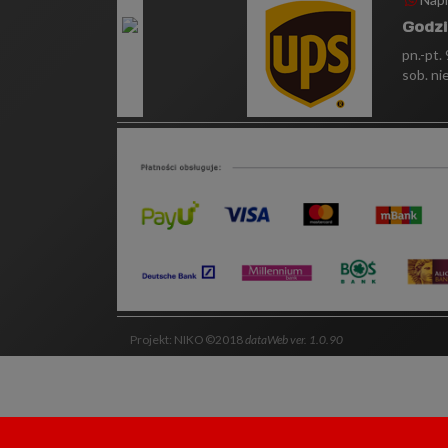
Godzi
pn.-pt.
sob. ni
Projekt: NIKO ©2018
dataWeb ver. 1.0.90