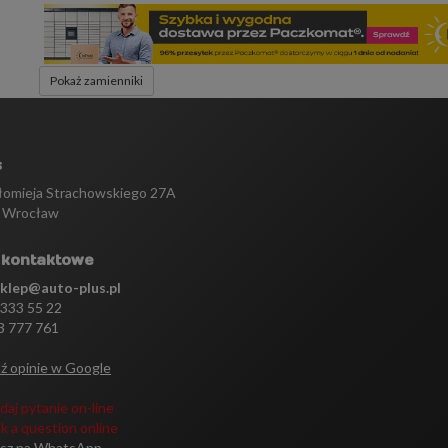
Pokaż zamienniki
s
tłomieja Strachowskiego 27A
 Wrocław
 kontaktowe
sklep@auto-plus.pl
 333 55 22
3 777 761
ź opinie w Google
daj pytanie on-line
k a question online
isz na WhatsApp