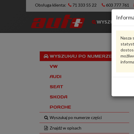
Obsługa klienta:
71 333 55 22
603 777 761
Informa
WYSZUKIWARK
Nasza s
statys
dostos
możliwo
WYSZUKAJ PO NUMERZE VIN
informa
VW
AUDI
SEAT
SKODA
PORCHE
Wyszukaj po numerze części
Znajdź w opisach