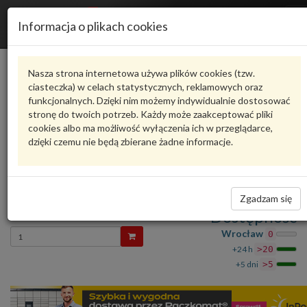
R
Informacja o plikach cookies
n
Karta produktu
Nasza strona internetowa używa plików cookies (tzw.
ciasteczka) w celach statystycznych, reklamowych oraz
funkcjonalnych. Dzięki nim możemy indywidualnie dostosować
6R1998002
VAG
stronę do twoich potrzeb. Każdy może zaakceptować pliki
cookies albo ma możliwość wyłączenia ich w przeglądarce,
VAG - produkt oryginalny VW AUDI SEAT SKODA
dzięki czemu nie będą zbierane żadne informacje.
oceń produkt
Zadaj pytanie o produkt
ZESTAW PI 6R1998002 VAG
Zgadzam się
198,19 zł
Dostępność
Wprowadź
Wrocław
0
ilość
+24 h
>20
+5 dni
>5