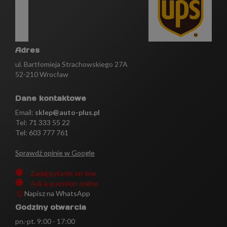
Adres
ul. Bartłomieja Strachowskiego 27A
52-210 Wrocław
Dane kontaktowe
Email:
sklep@auto-plus.pl
Tel:
71 333 55 22
Tel: 603 777 761
Sprawdź opinie w Google
Zadaj pytanie on-line
Ask a question online
Napisz na WhatsApp
Godziny otwarcia
pn.-pt. 9:00 - 17:00