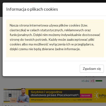
R
Informacja o plikach cookies
n
Karta produktu
Nasza strona internetowa używa plików cookies (tzw.
ciasteczka) w celach statystycznych, reklamowych oraz
funkcjonalnych. Dzięki nim możemy indywidualnie dostosować
6R4809843A
VAG
stronę do twoich potrzeb. Każdy może zaakceptować pliki
cookies albo ma możliwość wyłączenia ich w przeglądarce,
VAG - produkt oryginalny VW AUDI SEAT SKODA
dzięki czemu nie będą zbierane żadne informacje.
Fragment ściany bocznej 6R4809843A VAG
4 508,91 zł
Dostępność
Zgadzam się
Wprowadź
Wrocław
0
ilość
+24 h
3
+5 dni
>5