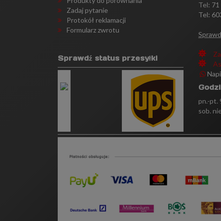
Produkty do porównania
Tel:
71
Zadaj pytanie
Tel: 60
Protokół reklamacji
Formularz zwrotu
Sprawd
Za
Sprawdź status przesyłki
As
Nap
Godzi
pn.-pt.
sob. ni