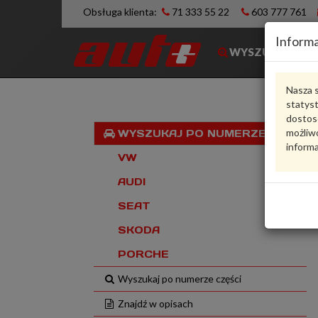
Obsługa klienta:
71 333 55 22
603 777 761
Informa
WYSZUKIWARK
Nasza s
statys
dostos
możliwo
WYSZUKAJ PO NUMERZE VIN
informa
VW
AUDI
SEAT
SKODA
PORCHE
Wyszukaj po numerze części
Znajdź w opisach