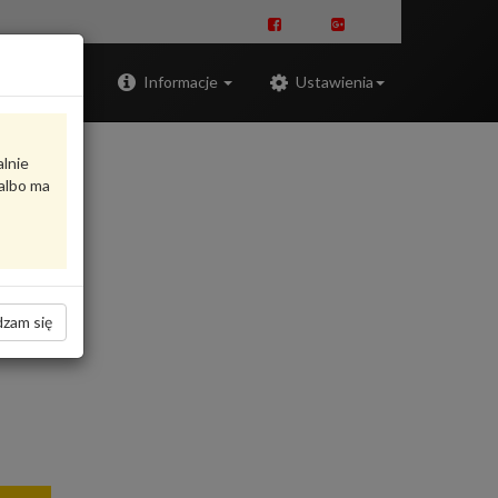
Zaloguj
Informacje
Ustawienia
alnie
albo ma
zam się