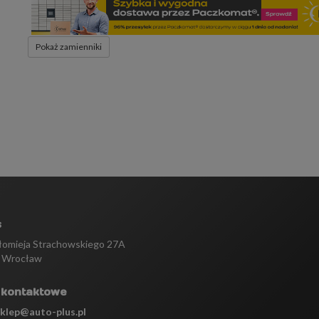
Pokaż zamienniki
s
tłomieja Strachowskiego 27A
 Wrocław
 kontaktowe
sklep@auto-plus.pl