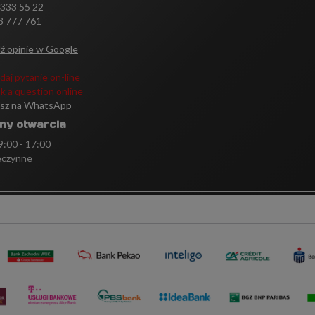
 333 55 22
3 777 761
ź opinie w Google
daj pytanie on-line
k a question online
isz na WhatsApp
ny otwarcia
 9:00 - 17:00
eczynne