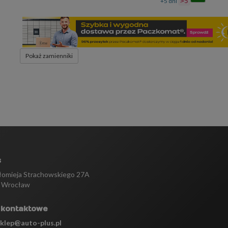
+5 dni
>5
Pokaż zamienniki
s
tłomieja Strachowskiego 27A
 Wrocław
 kontaktowe
sklep@auto-plus.pl