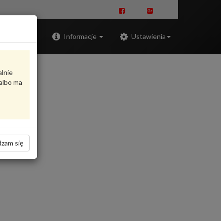
Zaloguj
Informacje
Ustawienia
alnie
albo ma
zam się