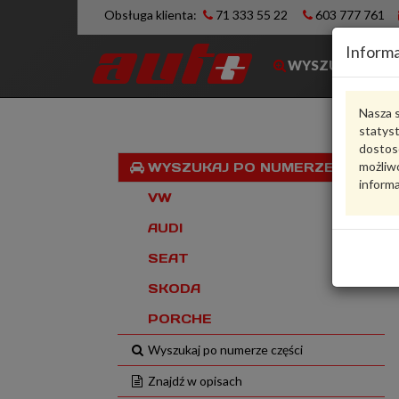
Obsługa klienta:
71 333 55 22
603 777 761
Informa
WYSZUKIWARK
Nasza s
statys
dostos
możliwo
WYSZUKAJ PO NUMERZE VIN
informa
VW
AUDI
SEAT
SKODA
PORCHE
Wyszukaj po numerze części
Znajdź w opisach