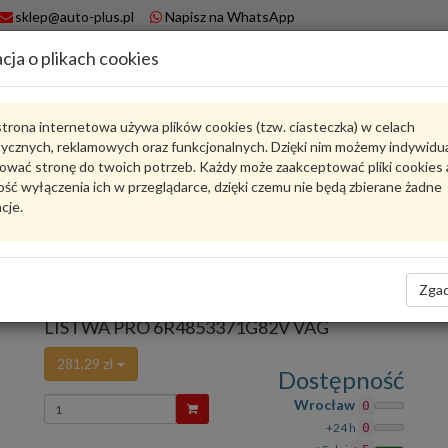
sklep@auto-plus.pl
Napisz na WhatsApp
cja o plikach cookies
A
Koszyk
trona internetowa używa plików cookies (tzw. ciasteczka) w celach
tycznych, reklamowych oraz funkcjonalnych. Dzięki nim możemy indywidu
Karta produktu
ować stronę do twoich potrzeb. Każdy może zaakceptować pliki cookies 
ść wyłączenia ich w przeglądarce, dzięki czemu nie będą zbierane żadne
cje.
6R4853371G82V
VAG
VAG - produkt oryginalny VW AUDI SEAT SKODA
Zgad
oceń produkt
Zadaj pytanie o produkt
LISTWA PRO 6R4853371G82V VAG
281,29 zł
Dostępność
Wprowadź
Wrocław
0
ilość
+24 h
0