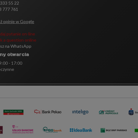
 333 55 22
3 777 761
ź opinie w Google
daj pytanie on-line
k a question online
isz na WhatsApp
ny otwarcia
 9:00 - 17:00
eczynne