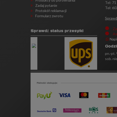
Produkty do porównania
Tel:
71
Zadaj pytanie
Tel: 60
Protokół reklamacji
Formularz zwrotu
Sprawd
Za
Sprawdź status przesyłki
As
Nap
Godzi
pn.-pt.
sob. ni