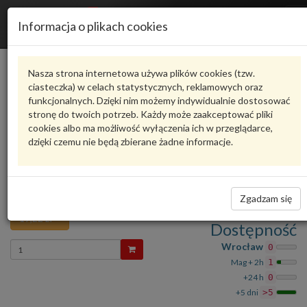
R
Informacja o plikach cookies
n
Karta produktu
Nasza strona internetowa używa plików cookies (tzw.
ciasteczka) w celach statystycznych, reklamowych oraz
funkcjonalnych. Dzięki nim możemy indywidualnie dostosować
6R4867298F82V
VAG
stronę do twoich potrzeb. Każdy może zaakceptować pliki
cookies albo ma możliwość wyłączenia ich w przeglądarce,
VAG - produkt oryginalny VW AUDI SEAT SKODA
dzięki czemu nie będą zbierane żadne informacje.
oceń produkt
Zadaj pytanie o produkt
NAKŁADKA VW Polo 10- 6R 6R4867298F82V VAG
187,51
Zgadzam się
19,22 zł
Dostępność
Wprowadź
Wrocław
0
ilość
Mag + 2h
1
+24 h
0
+5 dni
>5