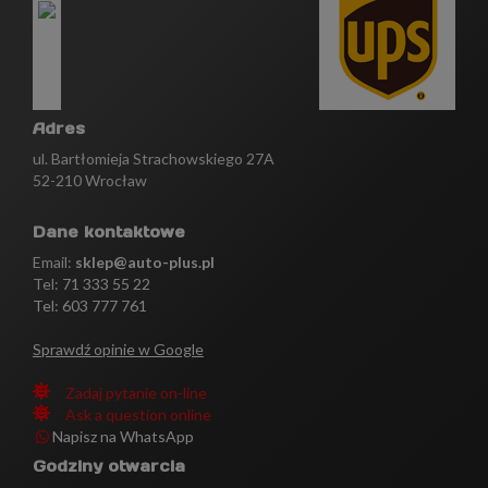
Adres
ul. Bartłomieja Strachowskiego 27A
52-210 Wrocław
Dane kontaktowe
Email:
sklep@auto-plus.pl
Tel:
71 333 55 22
Tel: 603 777 761
Sprawdź opinie w Google
Zadaj pytanie on-line
Ask a question online
Napisz na WhatsApp
Godziny otwarcia