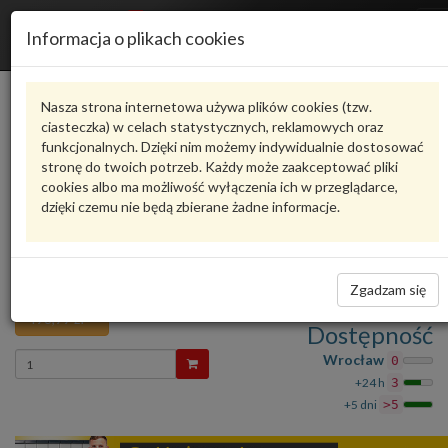
R
Informacja o plikach cookies
n
Karta produktu
Nasza strona internetowa używa plików cookies (tzw.
ciasteczka) w celach statystycznych, reklamowych oraz
funkcjonalnych. Dzięki nim możemy indywidualnie dostosować
6R4867911G5AP
VAG
stronę do twoich potrzeb. Każdy może zaakceptować pliki
cookies albo ma możliwość wyłączenia ich w przeglądarce,
VAG - produkt oryginalny VW AUDI SEAT SKODA
dzięki czemu nie będą zbierane żadne informacje.
oceń produkt
Zadaj pytanie o produkt
Uszczelka drzwi wewnetrzna czarny VW Polo 6R
6R4867911G5AP VAG
Zgadzam się
498,99 zł
Dostępność
Wprowadź
Wrocław
0
ilość
+24 h
3
+5 dni
>5