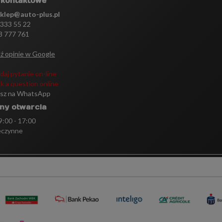
 kontaktowe
sklep@auto-plus.pl
 333 55 22
3 777 761
ź opinie w Google
daj pytanie on-line
k a question online
isz na WhatsApp
ny otwarcia
 9:00 - 17:00
eczynne