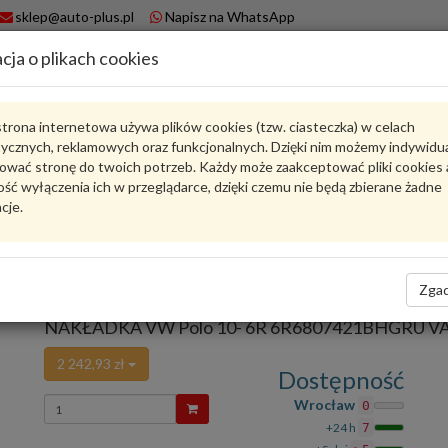
sklep@auto-plus.pl
Napisz na WhatsApp
cja o plikach cookies
A
Koszyk
trona internetowa używa plików cookies (tzw. ciasteczka) w celach
tycznych, reklamowych oraz funkcjonalnych. Dzięki nim możemy indywidu
Karta produktu
ować stronę do twoich potrzeb. Każdy może zaakceptować pliki cookies 
ść wyłączenia ich w przeglądarce, dzięki czemu nie będą zbierane żadne
cje.
6R6807421BHGRU
VAG
VAG - produkt oryginalny VW AUDI SEAT SKODA
Zgad
oceń produkt
Zadaj pytanie o produkt
NAKŁADKA VW Polo 10- 6R 6R6807421BHGRU V
2 242,93 zł
Dostępność
Wprowadź
Wrocław
0
ilość
+24 h
7