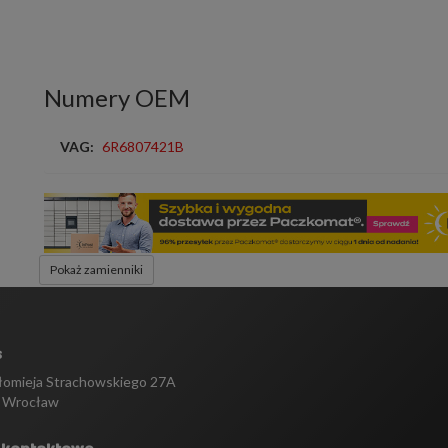
Numery OEM
VAG:
6R6807421B
Pokaż zamienniki
s
tłomieja Strachowskiego 27A
 Wrocław