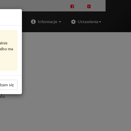
Zaloguj
Informacje
Ustawienia
alnie
albo ma
zam się
AG