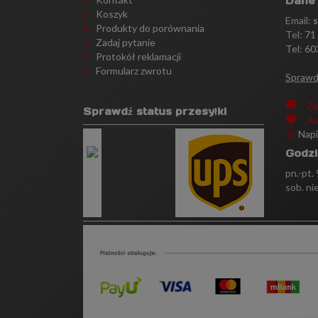
Dane
Koszyk
Email:
Produkty do porównania
Tel:
71
Zadaj pytanie
Tel: 60
Protokół reklamacji
Formularz zwrotu
Sprawd
Za
Sprawdź status przesyłki
As
Nap
Godzi
pn.-pt.
sob. ni