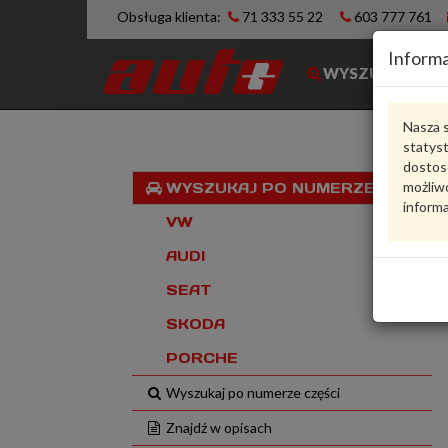
Obsługa klienta:
71 333 55 22
603 777 761
Informa
WYSZUKIWARK
Nasza s
statys
dostos
możliwo
WYSZUKAJ PO NUMERZE VIN
informa
VW
AUDI
SEAT
SKODA
PORCHE
Wyszukaj po numerze części
Znajdź w opisach