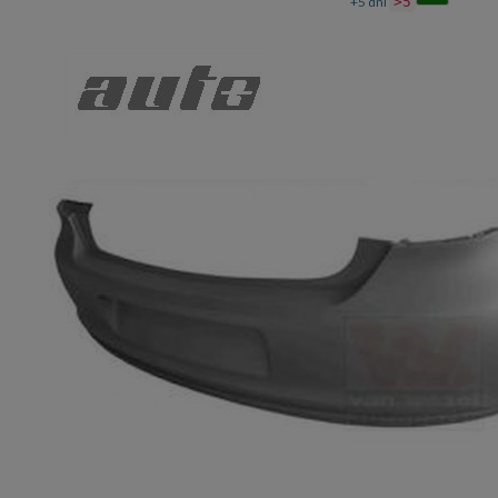
+5 dni
>5