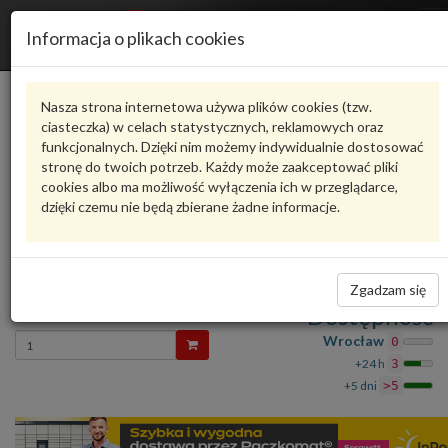
R
Informacja o plikach cookies
n
Karta produktu
Nasza strona internetowa używa plików cookies (tzw.
ciasteczka) w celach statystycznych, reklamowych oraz
funkcjonalnych. Dzięki nim możemy indywidualnie dostosować
6R6827025C
VAG
stronę do twoich potrzeb. Każdy może zaakceptować pliki
cookies albo ma możliwość wyłączenia ich w przeglądarce,
VAG - produkt oryginalny VW AUDI SEAT SKODA
dzięki czemu nie będą zbierane żadne informacje.
oceń produkt
Zadaj pytanie o produkt
KLAPA (POK 6R6827025C VAG
Zgadzam się
4 326,16 zł
Dostępność
Wprowadź
Wrocław
0
ilość
+24 h
3
+5 dni
>5