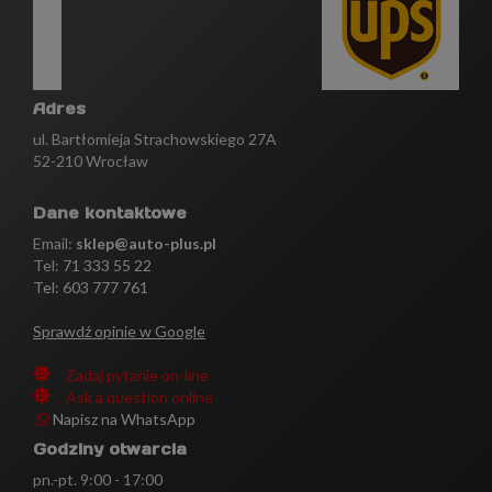
Adres
ul. Bartłomieja Strachowskiego 27A
52-210 Wrocław
Dane kontaktowe
Email:
sklep@auto-plus.pl
Tel:
71 333 55 22
Tel: 603 777 761
Sprawdź opinie w Google
Zadaj pytanie on-line
Ask a question online
Napisz na WhatsApp
Godziny otwarcia
pn.-pt. 9:00 - 17:00