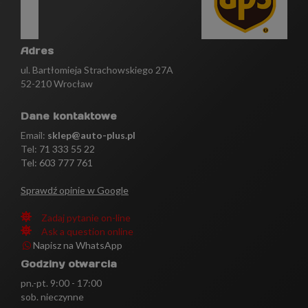
Adres
ul. Bartłomieja Strachowskiego 27A
52-210 Wrocław
Dane kontaktowe
Email:
sklep@auto-plus.pl
Tel:
71 333 55 22
Tel: 603 777 761
Sprawdź opinie w Google
Zadaj pytanie on-line
Ask a question online
Napisz na WhatsApp
Godziny otwarcia
pn.-pt. 9:00 - 17:00
sob. nieczynne