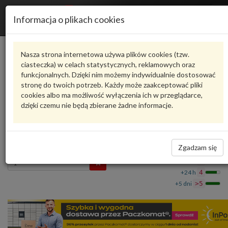
R
Informacja o plikach cookies
n
Karta produktu
Nasza strona internetowa używa plików cookies (tzw.
ciasteczka) w celach statystycznych, reklamowych oraz
funkcjonalnych. Dzięki nim możemy indywidualnie dostosować
6R6827469DULM
VAG
stronę do twoich potrzeb. Każdy może zaakceptować pliki
cookies albo ma możliwość wyłączenia ich w przeglądarce,
VAG - produkt oryginalny VW AUDI SEAT SKODA
dzięki czemu nie będą zbierane żadne informacje.
Popychacz mikroprzełącznika chrom.błyszc
6R6827469DULM VAG
1 045,11 zł
Dostępność
Zgadzam się
Wprowadź
Wrocław
0
ilość
+24 h
4
+5 dni
>5