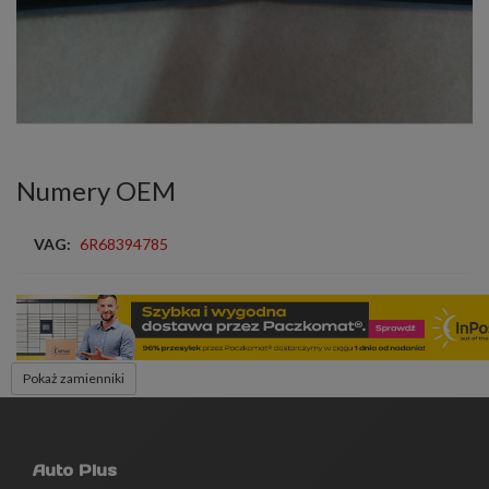
Numery OEM
VAG:
6R68394785
Pokaż zamienniki
Auto Plus