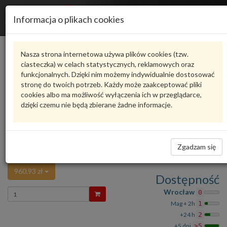
R
Informacja o plikach cookies
n
Karta produktu
Nasza strona internetowa używa plików cookies (tzw.
ciasteczka) w celach statystycznych, reklamowych oraz
funkcjonalnych. Dzięki nim możemy indywidualnie dostosować
6R68394785AP
VAG
stronę do twoich potrzeb. Każdy może zaakceptować pliki
cookies albo ma możliwość wyłączenia ich w przeglądarce,
VAG - produkt oryginalny VW AUDI SEAT SKODA
dzięki czemu nie będą zbierane żadne informacje.
oceń produkt
Zadaj pytanie o produkt
USZCZELKA ZGARNIAJĄCA VW Polo 10- 6R
6R68394785AP VAG
Zgadzam się
153,59
960,93 zł
Dostępność
Wprowadź
Wrocław
0
ilość
Mag + 2h
1
+24 h
2
+5 dni
>5