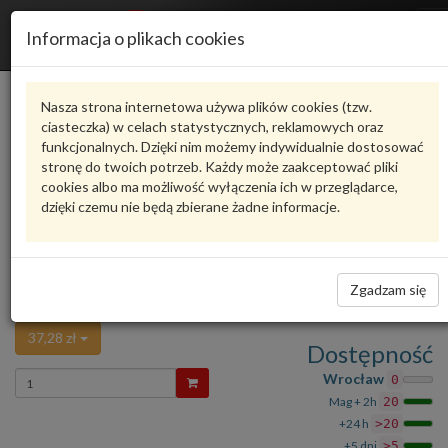
R
Informacja o plikach cookies
n
Karta produktu
Nasza strona internetowa używa plików cookies (tzw.
ciasteczka) w celach statystycznych, reklamowych oraz
funkcjonalnych. Dzięki nim możemy indywidualnie dostosować
6R6845237A
VAG
stronę do twoich potrzeb. Każdy może zaakceptować pliki
cookies albo ma możliwość wyłączenia ich w przeglądarce,
VAG - produkt oryginalny VW AUDI SEAT SKODA
dzięki czemu nie będą zbierane żadne informacje.
Ocena produktu
oceń produkt
średnio
5.00
, oddano głosów:
1
Element dystansowy
Zadaj pytanie o produkt
(samoprzylepna) 6R6845237A VAG
Zgadzam się
30,80
37,28 zł
Dostępność
Wprowadź
Wrocław
0
ilość
Mag + 2h
20
+24 h
>20
+5 dni
>5