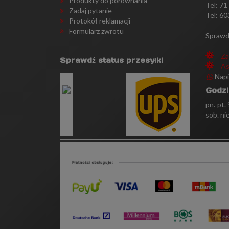
Produkty do porównania
Tel:
71
Zadaj pytanie
Tel: 60
Protokół reklamacji
Formularz zwrotu
Sprawd
Za
Sprawdź status przesyłki
As
Nap
Godzi
pn.-pt.
sob. ni