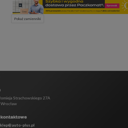
Pokaż zamienniki
s
tłomieja Strachowskiego 27A
 Wrocław
 kontaktowe
sklep@auto-plus.pl