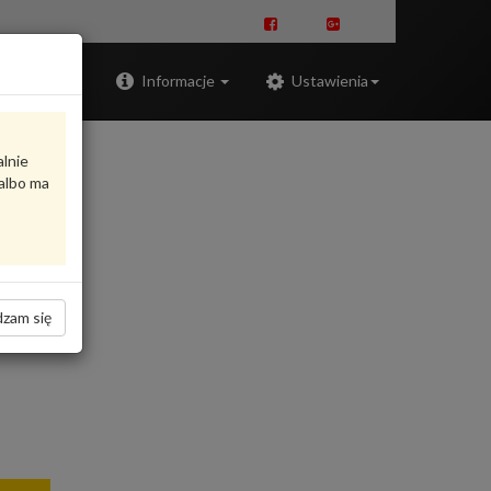
Zaloguj
Informacje
Ustawienia
alnie
albo ma
zam się