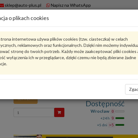
sklep@auto-plus.pl
Napisz na WhatsApp
cja o plikach cookies
A
Koszyk
trona internetowa używa plików cookies (tzw. ciasteczka) w celach
tycznych, reklamowych oraz funkcjonalnych. Dzięki nim możemy indywidu
Karta produktu
ować stronę do twoich potrzeb. Każdy może zaakceptować pliki cookies 
ść wyłączenia ich w przeglądarce, dzięki czemu nie będą zbierane żadne
cje.
6R6867299
VAG
VAG - produkt oryginalny VW AUDI SEAT SKODA
KLIP 6R6867299 VAG
Zgad
3,94 zł
Dostępność
Wprowadź
Wrocław
0
ilość
+24 h
9
+5 dni
>5