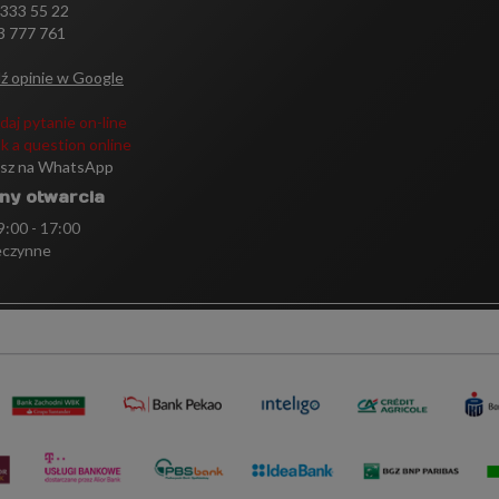
 333 55 22
3 777 761
ź opinie w Google
daj pytanie on-line
k a question online
isz na WhatsApp
ny otwarcia
 9:00 - 17:00
eczynne