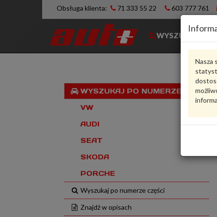
Obsługa klienta:
71 333 55 22
603 777 761
Informa
WYSZUKIWARK
Nasza s
statys
dostos
możliwo
WYSZUKAJ PO NUMERZE VIN
informa
VW
AUDI
SEAT
SKODA
PORCHE
Wyszukaj po numerze części
Znajdź w opisach