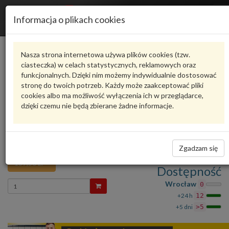
R
Informacja o plikach cookies
n
Karta produktu
Nasza strona internetowa używa plików cookies (tzw.
ciasteczka) w celach statystycznych, reklamowych oraz
funkcjonalnych. Dzięki nim możemy indywidualnie dostosować
6R6955707B
VAG
stronę do twoich potrzeb. Każdy może zaakceptować pliki
cookies albo ma możliwość wyłączenia ich w przeglądarce,
VAG - produkt oryginalny VW AUDI SEAT SKODA
dzięki czemu nie będą zbierane żadne informacje.
oceń produkt
Zadaj pytanie o produkt
RAMIE WYCIERACZKI VW Polo 10- 6R 6R6955707B
VAG
Zgadzam się
139,56 zł
Dostępność
Wprowadź
Wrocław
0
ilość
+24 h
12
+5 dni
>5