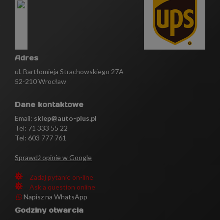
Adres
ul. Bartłomieja Strachowskiego 27A
52-210 Wrocław
Dane kontaktowe
Email:
sklep@auto-plus.pl
Tel:
71 333 55 22
Tel: 603 777 761
Sprawdź opinie w Google
Zadaj pytanie on-line
Ask a question online
Napisz na WhatsApp
Godziny otwarcia