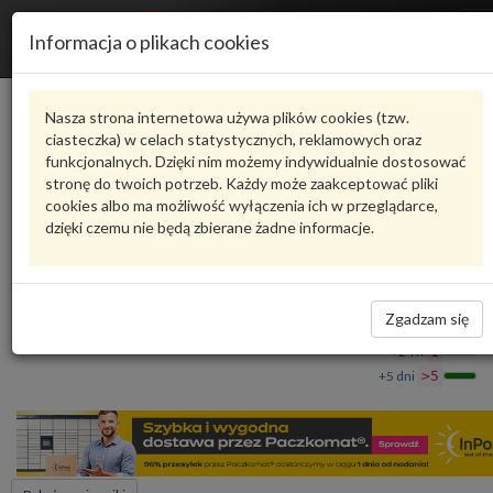
R
Informacja o plikach cookies
n
Karta produktu
Nasza strona internetowa używa plików cookies (tzw.
ciasteczka) w celach statystycznych, reklamowych oraz
funkcjonalnych. Dzięki nim możemy indywidualnie dostosować
6R7200059A
VAG
stronę do twoich potrzeb. Każdy może zaakceptować pliki
cookies albo ma możliwość wyłączenia ich w przeglądarce,
VAG - produkt oryginalny VW AUDI SEAT SKODA
dzięki czemu nie będą zbierane żadne informacje.
Zestaw przewodów paliwowych 6R7200059A VAG
183,90 zł
Dostępność
Zgadzam się
Wprowadź
Wrocław
0
ilość
+24 h
1
+5 dni
>5