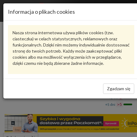
R
Informacja o plikach cookies
n
Karta produktu
Nasza strona internetowa używa plików cookies (tzw.
ciasteczka) w celach statystycznych, reklamowych oraz
funkcjonalnych. Dzięki nim możemy indywidualnie dostosować
6RA253609AG
VAG
stronę do twoich potrzeb. Każdy może zaakceptować pliki
cookies albo ma możliwość wyłączenia ich w przeglądarce,
VAG - produkt oryginalny VW AUDI SEAT SKODA
dzięki czemu nie będą zbierane żadne informacje.
Tłumiki końcowe 6RA253609AG VAG
1 583,29 zł
Dostępność
Zgadzam się
Wprowadź
Wrocław
0
ilość
+24 h
2
+5 dni
>5