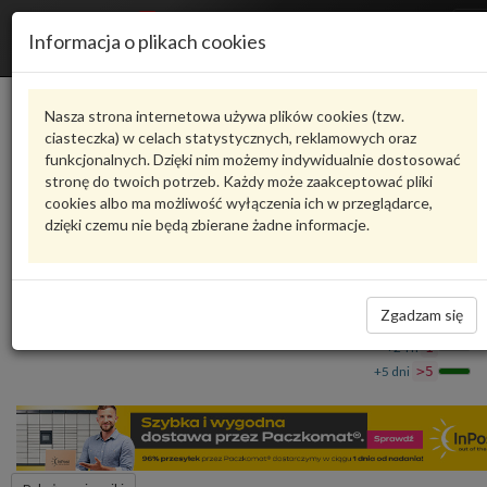
R
Informacja o plikach cookies
n
Karta produktu
Nasza strona internetowa używa plików cookies (tzw.
ciasteczka) w celach statystycznych, reklamowych oraz
funkcjonalnych. Dzięki nim możemy indywidualnie dostosować
6RA825206A
VAG
stronę do twoich potrzeb. Każdy może zaakceptować pliki
cookies albo ma możliwość wyłączenia ich w przeglądarce,
VAG - produkt oryginalny VW AUDI SEAT SKODA
dzięki czemu nie będą zbierane żadne informacje.
Osłona podłogi 6RA825206A VAG
97,40 zł
Dostępność
Zgadzam się
Wprowadź
Wrocław
0
ilość
+24 h
1
+5 dni
>5