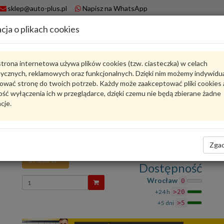
sklep@auto-plus.pl
Napisz na WhatsApp
cja o plikach cookies
A
Koszyk
trona internetowa używa plików cookies (tzw. ciasteczka) w celach
tycznych, reklamowych oraz funkcjonalnych. Dzięki nim możemy indywidu
Karta produktu
ować stronę do twoich potrzeb. Każdy może zaakceptować pliki cookies 
ść wyłączenia ich w przeglądarce, dzięki czemu nie będą zbierane żadne
cje.
6RD407621A
VAG
VAG - produkt oryginalny VW AUDI SEAT SKODA
Piasta koła z łożyskiem 6RD407621A VAG
Zgad
896,53 zł
Dostępność
Wprowadź
Wrocław
0
ilość
+24 h
>20
+5 dni
>5