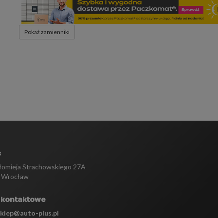
Pokaż zamienniki
s
tłomieja Strachowskiego 27A
 Wrocław
 kontaktowe
sklep@auto-plus.pl