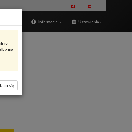
Zaloguj
Informacje
Ustawienia
alnie
albo ma
zam się