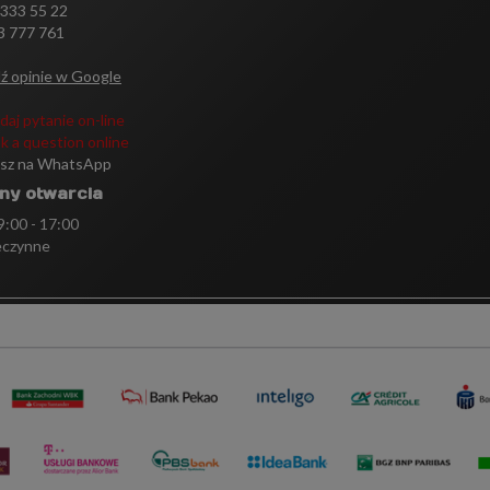
 333 55 22
3 777 761
ź opinie w Google
daj pytanie on-line
k a question online
isz na WhatsApp
ny otwarcia
 9:00 - 17:00
eczynne