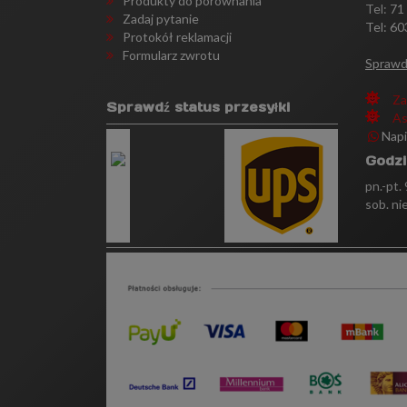
Produkty do porównania
Tel:
71
Zadaj pytanie
Tel: 60
Protokół reklamacji
Formularz zwrotu
Sprawd
Za
Sprawdź status przesyłki
As
Nap
Godzi
pn.-pt.
sob. ni