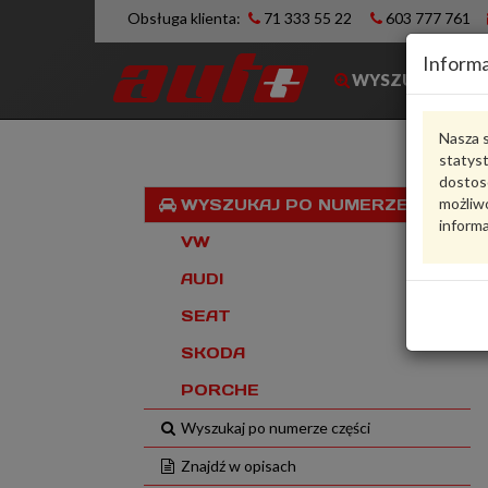
Obsługa klienta:
71 333 55 22
603 777 761
Informa
WYSZUKIWARK
Nasza s
statys
dostos
możliwo
WYSZUKAJ PO NUMERZE VIN
informa
VW
AUDI
SEAT
SKODA
PORCHE
Wyszukaj po numerze części
Znajdź w opisach