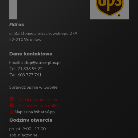
Adres
ul. Bartłomieja Strachowskiego 27A
52-210 Wrocław
Dane kontaktowe
Email:
sklep@auto-plus.pl
Tel:
71 333 55 22
Tel: 603 777 761
Sprawdź opinie w Google
Zadaj pytanie on-line
Ask a question online
Napisz na WhatsApp
Godziny otwarcia
pn.-pt. 9:00 - 17:00
sob. nieczynne