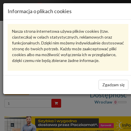
R
Informacja o plikach cookies
n
Karta produktu
Nasza strona internetowa używa plików cookies (tzw.
ciasteczka) w celach statystycznych, reklamowych oraz
funkcjonalnych. Dzięki nim możemy indywidualnie dostosować
6RF857508AM
DPA
stronę do twoich potrzeb. Każdy może zaakceptować pliki
cookies albo ma możliwość wyłączenia ich w przeglądarce,
oceń produkt
Zadaj pytanie o produkt
dzięki czemu nie będą zbierane żadne informacje.
6RF857508AM/DPA
NAKŁADKA LUSTERKA PRAWA VW POLO 15> VW
Polo 10- 6R 6RF857508AM/DPA DPA
Zgadzam się
32,00 zł
Dostępność
Wprowadź
Wrocław
0
ilość