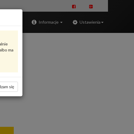
Zaloguj
Informacje
Ustawienia
alnie
albo ma
zam się