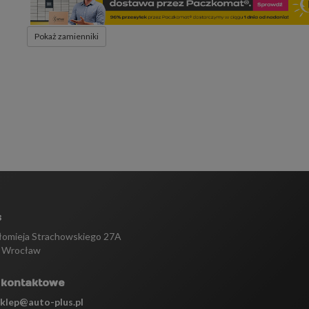
Pokaż zamienniki
s
tłomieja Strachowskiego 27A
 Wrocław
 kontaktowe
sklep@auto-plus.pl