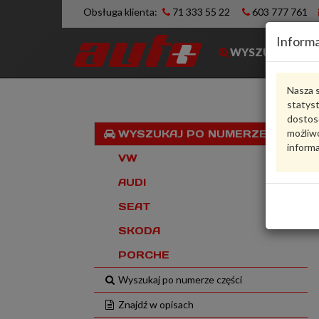
Obsługa klienta:
71 333 55 22
603 777 761
Informa
WYSZUKIWARK
Nasza s
statys
dostos
możliwo
WYSZUKAJ PO NUMERZE VIN
informa
VW
AUDI
SEAT
SKODA
PORCHE
Wyszukaj po numerze części
Znajdź w opisach