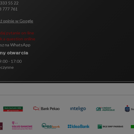
 333 55 22
3 777 761
ź opinie w Google
daj pytanie on-line
k a question online
isz na WhatsApp
ny otwarcia
 9:00 - 17:00
eczynne