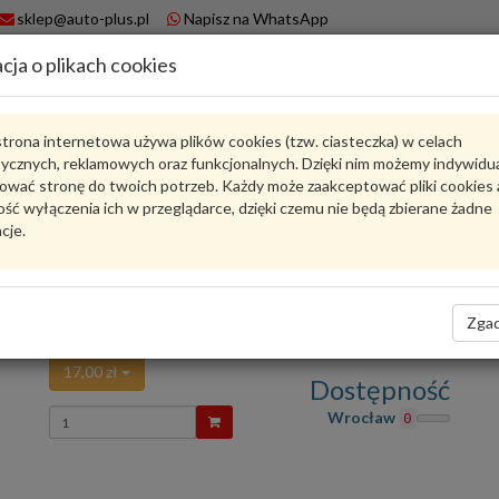
sklep@auto-plus.pl
Napisz na WhatsApp
cja o plikach cookies
A
Koszyk
trona internetowa używa plików cookies (tzw. ciasteczka) w celach
tycznych, reklamowych oraz funkcjonalnych. Dzięki nim możemy indywidu
Karta produktu
ować stronę do twoich potrzeb. Każdy może zaakceptować pliki cookies 
ść wyłączenia ich w przeglądarce, dzięki czemu nie będą zbierane żadne
cje.
6T46127
LPR
Ocena produktu
Zadaj pytanie o produkt
średnio
5.00
, oddano głosów:
1
Zgad
PRZEWOD HAM.TYL 6T46127 LPR
17,00 zł
Dostępność
Wprowadź
Wrocław
0
ilość