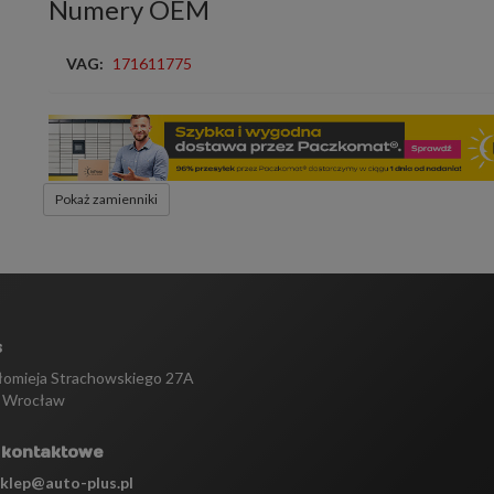
Numery OEM
VAG:
171611775
Pokaż zamienniki
s
tłomieja Strachowskiego 27A
 Wrocław
 kontaktowe
sklep@auto-plus.pl