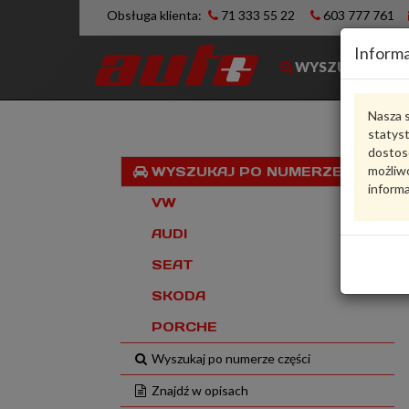
Obsługa klienta:
71 333 55 22
603 777 761
Informa
WYSZUKIWARK
Nasza s
statys
dostos
możliwo
WYSZUKAJ PO NUMERZE VIN
informa
VW
AUDI
SEAT
SKODA
PORCHE
Wyszukaj po numerze części
Znajdź w opisach