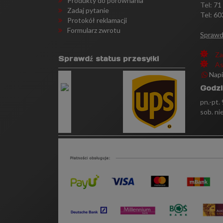
Produkty do porównania
Tel:
71
Zadaj pytanie
Tel: 60
Protokół reklamacji
Formularz zwrotu
Sprawd
Za
Sprawdź status przesyłki
As
Nap
Godzi
pn.-pt.
sob. ni