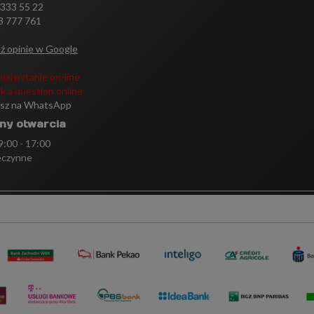
 333 55 22
3 777 761
ź opinie w Google
daj pytanie on-line
k a question online
isz na WhatsApp
ny otwarcia
 9:00 - 17:00
eczynne