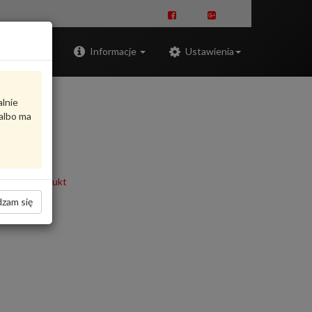
Zaloguj
Informacje
Ustawienia
alnie
albo ma
oceń produkt
zam się