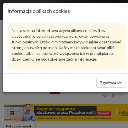
R
Informacja o plikach cookies
n
Karta produktu
Nasza strona internetowa używa plików cookies (tzw.
ciasteczka) w celach statystycznych, reklamowych oraz
funkcjonalnych. Dzięki nim możemy indywidualnie dostosować
6T46564
LPR
stronę do twoich potrzeb. Każdy może zaakceptować pliki
cookies albo ma możliwość wyłączenia ich w przeglądarce,
oceń produkt
Zadaj pytanie o produkt
dzięki czemu nie będą zbierane żadne informacje.
PRZEWÓD HAMULCOWY 6T46564 LPR
20,00 zł
Dostępność
Zgadzam się
Wprowadź
Wrocław
0
ilość
+24h
0
Pokaż zamienniki