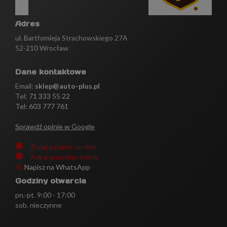
Adres
ul. Bartłomieja Strachowskiego 27A
52-210 Wrocław
Dane kontaktowe
Email:
sklep@auto-plus.pl
Tel:
71 333 55 22
Tel: 603 777 761
Sprawdź opinie w Google
Zadaj pytanie on-line
Ask a question online
Napisz na WhatsApp
Godziny otwarcia
pn.-pt. 9:00 - 17:00
sob. nieczynne